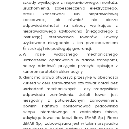
szkody wynikające z nieprawidłowego: montażu,
uruchomienia, zabezpieczenia elektrycznego,
braku konserwacji lub nieprawidłowej
konserwacji, jak również nie bierze
odpowiedzialności za szkody wynikające z
nieprawidłowego użytkowania (niezgodnego z
instrukcją) oferowanych towarów. Towary
użytkowane niezgodnie z ich przeznaczeniem
(instrukcją) nie podlegają gwarancji.
W razie widocznego mechanicznego
uszkodzenia opakowania w trakcie transportu,
należy odmówić przyjęcia przesyłki spisując z
kurierem protokół reklamacyjny.
Klient ma prawo otworzyć przesyłkę w obecności
kuriera w celu sprawdzenia czy towar dotarł bez
uszkodzeń mechanicznych i czy rzeczywiście
odpowiada zamówieniu. Jeżeli towar jest
niezgodny z potwierdzonym zamówieniem,
powinni Państwo poinformować pracownika
sklepu internetowego o zaistniałym fakcie,
odsyłając towar na koszt firmy LEMAR Sp.j. Firma
LEMAR Sp.j. zobowiązana jest w takim przypadku