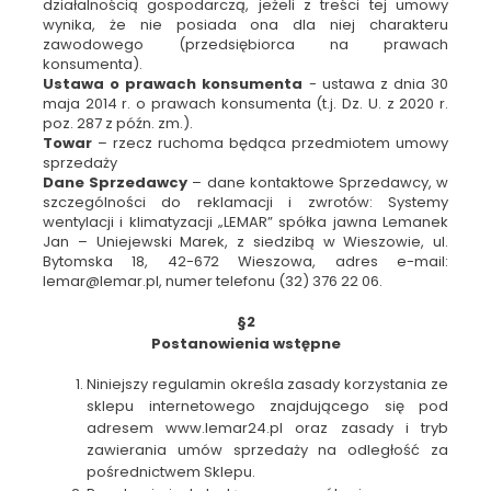
działalnością gospodarczą, jeżeli z treści tej umowy
wynika, że nie posiada ona dla niej charakteru
zawodowego (przedsiębiorca na prawach
konsumenta).
Ustawa o prawach konsumenta
- ustawa z dnia 30
maja 2014 r. o prawach konsumenta (t.j. Dz. U. z 2020 r.
poz. 287 z późn. zm.).
Towar
– rzecz ruchoma będąca przedmiotem umowy
sprzedaży
Dane Sprzedawcy
– dane kontaktowe Sprzedawcy, w
szczególności do reklamacji i zwrotów: Systemy
wentylacji i klimatyzacji „LEMAR” spółka jawna Lemanek
Jan – Uniejewski Marek, z siedzibą w Wieszowie, ul.
Bytomska 18, 42-672 Wieszowa, adres e-mail:
lemar@lemar.pl, numer telefonu (32) 376 22 06.
§2
Postanowienia wstępne
Niniejszy regulamin określa zasady korzystania ze
sklepu internetowego znajdującego się pod
adresem www.lemar24.pl oraz zasady i tryb
zawierania umów sprzedaży na odległość za
pośrednictwem Sklepu.