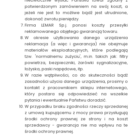
niezwłocznie wysłać Państwu towar zgodny z
potwierdzonym zamówieniem na swój koszt, a
jeżeli nie jest to możliwe bądź jest utrudnione,
dokonać zwrotu pieniędzy.
Firma LEMAR Sp.j. ponosi koszty przesyłki
reklamowanego objętego gwarancją towaru.
W okresie użytkowania danego urządzenia
reklamacja (a więc i gwarancja) nie obejmuje
materiałów eksploatacyjnych, które podlegają
tzw. 'normalnemu zużyciu', m.in. takich jak: filtry
powietrza, bezpieczniki, żarówki sygnalizacyjne,
łożyska, paski napędowe, itp.
W razie wątpliwości, co do skuteczności bądź
zasadności użycia danego urządzenia, prosimy o
kontakt z pracownikiem sklepu internetowego,
który postara się odpowiedzieć na wszelkie
pytania i ewentualnie Państwu doradzić.
W przypadku braku zgodności rzeczy sprzedanej
z umową kupującemu z mocy prawa przysługują
środki ochrony prawnej ze strony i na koszt
sprzedawcy - gwarancja nie ma wpływu na te
środki ochrony prawnej.