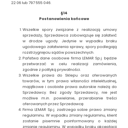
22 06 lub 797 555 046.
§14
Postanowienia końcowe
Wszelkie spory związane z realizacją umowy
sprzedaży, Sprzedawca zobowiązuje się załatwić
w drodze ugody. Jedynie w wypadku braku
ugodowego załatwienia sprawy, spory podlegają
rozstrzygnięciu sądów powszechnych.
Państwa dane osobowe firma LEMAR Sp.j. będzie
przetwarzać w celu realizacji zamówienia,
zgodnie z polityką prywatności.
Wszelkie prawa do Sklepu oraz oferowanych
towarów, w tym prawa własności intelektualnej,
majątkowe i osobiste prawa autorskie należą do
Sprzedawcy. Bez zgody Sprzedawcy, nie jest
możliwe m.in. powielanie, przerabianie treści
oferowanych przez Sprzedawcę.
Firma LEMAR Sp.j. zastrzega sobie prawo zmiany
regulaminu. W wypadku zmiany regulaminu, klient
zostanie pisemnie poinformowany o każdej
zmianie regulaminu. W wypadku braku akceptacji