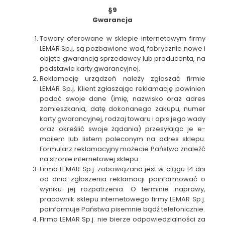
§9
Gwarancja
Towary oferowane w sklepie internetowym firmy
LEMAR Sp.j. są pozbawione wad, fabrycznie nowe i
objęte gwarancją sprzedawcy lub producenta, na
podstawie karty gwarancyjnej.
Reklamację urządzeń należy zgłaszać firmie
LEMAR Sp.j. Klient zgłaszając reklamację powinien
podać swoje dane (imię, nazwisko oraz adres
zamieszkania, datę dokonanego zakupu, numer
karty gwarancyjnej, rodzaj towaru i opis jego wady
oraz określić swoje żądania) przesyłając je e-
mailem lub listem poleconym na adres sklepu.
Formularz reklamacyjny możecie Państwo znaleźć
na stronie internetowej sklepu.
Firma LEMAR Sp.j. zobowiązana jest w ciągu 14 dni
od dnia zgłoszenia reklamacji poinformować o
wyniku jej rozpatrzenia. O terminie naprawy,
pracownik sklepu internetowego firmy LEMAR Sp.j.
poinformuje Państwa pisemnie bądź telefonicznie.
Firma LEMAR Sp.j. nie bierze odpowiedzialności za