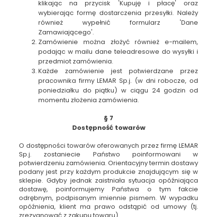
klikając na przycisk 'Kupuję i płacę' oraz
wybierając formę dostarczenia przesyłki. Należy
również wypełnić formularz 'Dane
Zamawiającego'.
Zamówienie można złożyć również e-mailem,
podając w mailu dane teleadresowe do wysyłki i
przedmiot zamówienia.
Każde zamówienie jest potwierdzane przez
pracownika firmy LEMAR Sp.j. (w dni robocze, od
poniedziałku do piątku) w ciągu 24 godzin od
momentu złożenia zamówienia.
§ 7
Dostępność towarów
O dostępności towarów oferowanych przez firmę LEMAR
Sp.j. zostaniecie Państwo poinformowani w
potwierdzeniu zamówienia. Orientacyjny termin dostawy
podany jest przy każdym produkcie znajdującym się w
sklepie. Gdyby jednak zaistniała sytuacja opóźniająca
dostawę, poinformujemy Państwa o tym fakcie
odrębnym, podpisanym imiennie pismem. W wypadku
opóźnienia, klient ma prawo odstąpić od umowy (tj.
zrezygnować z zakupu towaru).