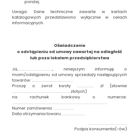
poniżej.
Uwaga: Dane techniczne zawarte w kartach
katalogowych przedstawiono wyłącznie w celach
informacyjnych.
Oświadczenie
o odstąpieniu od umowy zawartej na odległość
lub poza lokalem przedsiębiorstwa
Ja,………………….……………, niniejszym informuję o
moim/odstąpieniu od umowy sprzedaży następujących
towarów: ………………………………..……
Proszę o zwrot kwoty .................. zł (słownie
...............................................................złotych)
na rachunek bankowy o numerze:
......................................................................................................
Numer zamówienia …………………..
Data otrzymania towaru …………………….
……………………………………
Podpis konsumenta(-ów)