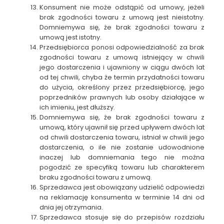
Konsument nie może odstąpić od umowy, jeżeli
brak zgodności towaru z umową jest nieistotny.
Domniemywa się, że brak zgodności towaru z
umową jest istotny.
Przedsiębiorca ponosi odpowiedzialność za brak
zgodności towaru z umową istniejący w chwili
jego dostarczenia i ujawniony w ciągu dwóch lat
od tej chwili, chyba że termin przydatności towaru
do użycia, określony przez przedsiębiorcę, jego
poprzedników prawnych lub osoby działające w
ich imieniu, jest dłuższy.
Domniemywa się, że brak zgodności towaru z
umową, który ujawnił się przed upływem dwóch lat
od chwili dostarczenia towaru, istniał w chwili jego
dostarczenia, o ile nie zostanie udowodnione
inaczej lub domniemania tego nie można
pogodzić ze specyfiką towaru lub charakterem
braku zgodności towaru z umową.
Sprzedawca jest obowiązany udzielić odpowiedzi
na reklamację konsumenta w terminie 14 dni od
dnia jej otrzymania.
Sprzedawca stosuje się do przepisów rozdziału