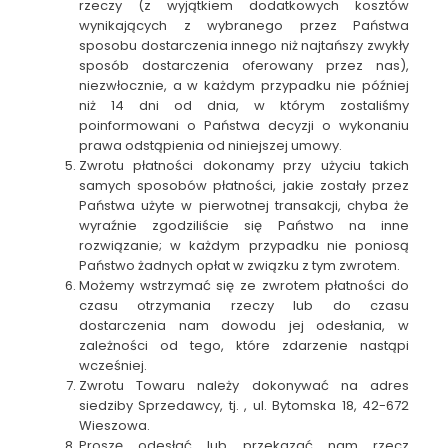
rzeczy (z wyjątkiem dodatkowych kosztów
wynikających z wybranego przez Państwa
sposobu dostarczenia innego niż najtańszy zwykły
sposób dostarczenia oferowany przez nas),
niezwłocznie, a w każdym przypadku nie później
niż 14 dni od dnia, w którym zostaliśmy
poinformowani o Państwa decyzji o wykonaniu
prawa odstąpienia od niniejszej umowy.
Zwrotu płatności dokonamy przy użyciu takich
samych sposobów płatności, jakie zostały przez
Państwa użyte w pierwotnej transakcji, chyba że
wyraźnie zgodziliście się Państwo na inne
rozwiązanie; w każdym przypadku nie poniosą
Państwo żadnych opłat w związku z tym zwrotem.
Możemy wstrzymać się ze zwrotem płatności do
czasu otrzymania rzeczy lub do czasu
dostarczenia nam dowodu jej odesłania, w
zależności od tego, które zdarzenie nastąpi
wcześniej.
Zwrotu Towaru należy dokonywać na adres
siedziby Sprzedawcy, tj. , ul. Bytomska 18, 42-672
Wieszowa.
Proszę odesłać lub przekazać nam rzecz