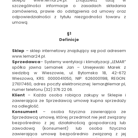
sklepu www.lemar24.pl. Znajdziesz tutaj w
szczególności informacje o zasadach składania
zamówienia, prawie do odstąpienia od umowy oraz
odpowiedzialności z tytułu niezgodności towaru z
umową.
§1
Definicje
Sklep
– sklep internetowy znajdujący się pod adresem
www.lemar24.pl.
Sprzedawca
– Systemy wentylacji i klimatyzacji „LEMAR”
spółka jawna Lemanek Jan – Uniejewski Marek z
siedzibą w Wieszowie, ul. Bytomska 18, 42-672
Wieszowa, KRS: 0000041050, NIP: 6260001198, REGON:
271017460, adres poczty elektronicznej: lemar@lemar.pl,
numer telefonu (32) 376 22 06.
Klient
– Każda osoba robiąca zakupy w Sklepie i
zawierająca ze Sprzedawcą umowę kupna sprzedaży
na odległość.
Konsument
– osoba fizyczna zawierająca ze
Sprzedawcą umowę, której przedmiot nie jest związany
bezpośrednio z jej działalnością gospodarczą lub
zawodową (konsument) lub osoba fizyczna
zawierająca umowę bezpośrednio związaną z jej