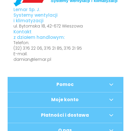
Lemar Sp. J.
Systemy wentylacji
i klimatyzacji
ul. Bytomska 18, 42-672 Wieszowa
Kontakt
z działem handlowym:
Telefon:
(32)
376 22 06
,
376 21 85
,
376 21 95
E-mail:
damian@lemar.pl
Pomoc
Moje konto
Płatności i dostawa
O nas