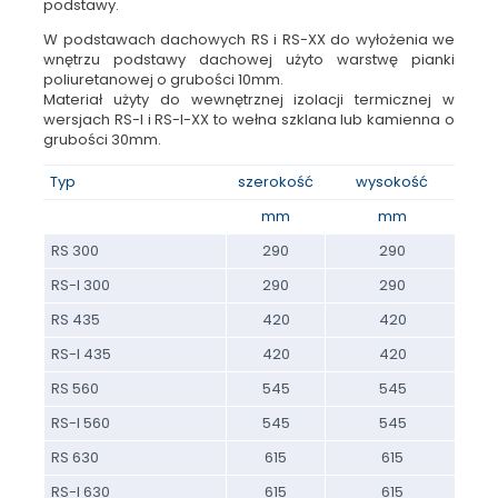
podstawy.
W podstawach dachowych RS i RS-XX do wyłożenia we
wnętrzu podstawy dachowej użyto warstwę pianki
poliuretanowej o grubości 10mm.
Materiał użyty do wewnętrznej izolacji termicznej w
wersjach RS-I i RS-I-XX to wełna szklana lub kamienna o
grubości 30mm.
Typ
szerokość
wysokość
mm
mm
RS 300
290
290
RS-I 300
290
290
RS 435
420
420
RS-I 435
420
420
RS 560
545
545
RS-I 560
545
545
RS 630
615
615
RS-I 630
615
615