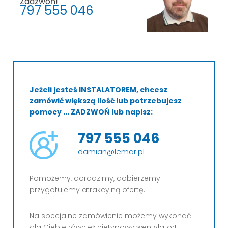
Zadzwoń!
797 555 046
Jeżeli jesteś INSTALATOREM, chcesz
zamówić większą ilość lub potrzebujesz
pomocy ... ZADZWOŃ lub napisz:
797 555 046
damian@lemar.pl
Pomożemy, doradzimy, dobierzemy i
przygotujemy atrakcyjną ofertę.
Na specjalne zamówienie możemy wykonać
dla Ciebie również nietypowy wentylator!