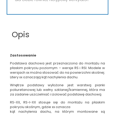
Opis
Zastosowanie
Podstawa dachowa jest przeznaczona do montażu na
płaskim pokryciu poziomym – wersje RS i RSI. Modele w
wersjach xx można stosować do na powierzchni skośnej.
Litery xx oznaczają kąt nachylenia dachu.
Wnętrze podstawy wyłożone jest warstwą pianki
poliuretanowej lub wełny szklanej/kamiennej, która ma
za zadanie uszczelniać i izolować podstawę dachową.
RS-XX, RS-I-XX stosuje się do montażu na płaskim
pokryciu skośnym, gdzie xx oznacza
kąt nachylenia dachu, na którym montowane są