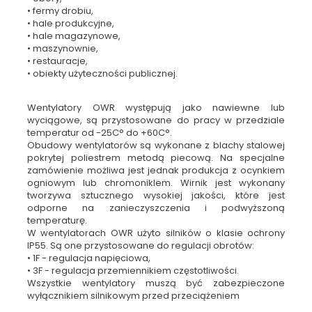
• fermy drobiu,
• hale produkcyjne,
• hale magazynowe,
• maszynownie,
• restauracje,
• obiekty użyteczności publicznej.
Wentylatory OWR występują jako nawiewne lub
wyciągowe, są przystosowane do pracy w przedziale
temperatur od -25C° do +60C°.
Obudowy wentylatorów są wykonane z blachy stalowej
pokrytej poliestrem metodą piecową. Na specjalne
zamówienie możliwa jest jednak produkcja z ocynkiem
ogniowym lub chromoniklem. Wirnik jest wykonany
tworzywa sztucznego wysokiej jakości, które jest
odporne na zanieczyszczenia i podwyższoną
temperaturę.
W wentylatorach OWR użyto silników o klasie ochrony
IP55. Są one przystosowane do regulacji obrotów:
• 1F - regulacja napięciowa,
• 3F - regulacja przemiennikiem częstotliwości.
Wszystkie wentylatory muszą być zabezpieczone
wyłącznikiem silnikowym przed przeciążeniem