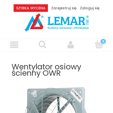
SZYBKA WYCENA
Zarejestruj się
Zaloguj się
Wentylator osiowy
ścienny OWR